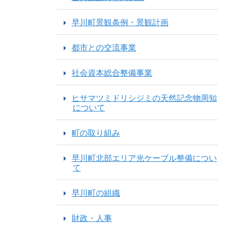
早川町景観条例・景観計画
都市との交流事業
社会資本総合整備事業
ヒサマツミドリシジミの天然記念物周知
について
町の取り組み
早川町北部エリア光ケーブル整備につい
て
早川町の組織
財政・人事