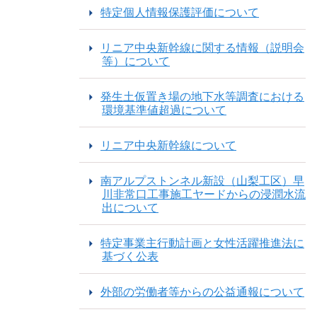
特定個人情報保護評価について
リニア中央新幹線に関する情報（説明会
等）について
発生土仮置き場の地下水等調査における
環境基準値超過について
リニア中央新幹線について
南アルプストンネル新設（山梨工区）早
川非常口工事施工ヤードからの浸潤水流
出について
特定事業主行動計画と女性活躍推進法に
基づく公表
外部の労働者等からの公益通報について