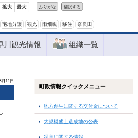
拡大
最大
ふりがな
翻訳する
宅地分譲
観光
雨畑硯
移住
奈良田
早川観光情報
組織一覧
3
月
11
日
町政情報クイックメニュー
地方創生に関する交付金について
し
大規模盛土造成地の公表
災害に関する情報