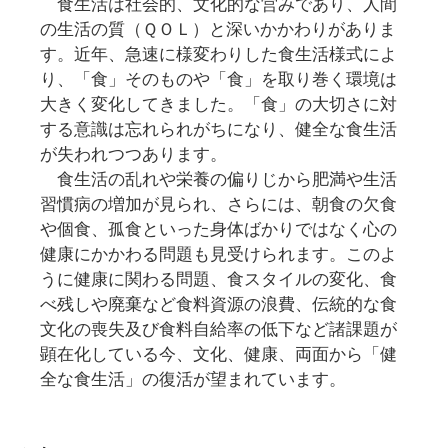
食生活は社会的、文化的な営みであり、人間
の生活の質（ＱＯＬ）と深いかかわりがありま
す。近年、急速に様変わりした食生活様式によ
り、「食」そのものや「食」を取り巻く環境は
大きく変化してきました。「食」の大切さに対
する意識は忘れられがちになり、健全な食生活
が失われつつあります。
食生活の乱れや栄養の偏りじから肥満や生活
習慣病の増加が見られ、さらには、朝食の欠食
や個食、孤食といった身体ばかりではなく心の
健康にかかわる問題も見受けられます。このよ
うに健康に関わる問題、食スタイルの変化、食
べ残しや廃棄など食料資源の浪費、伝統的な食
文化の喪失及び食料自給率の低下など諸課題が
顕在化している今、文化、健康、両面から「健
全な食生活」の復活が望まれています。