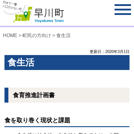
HOME
>
町民の方向け
>
食生活
更新日：
2020
年
3
月
1
日
食生活
食育推進計画書
食を取り巻く現状と課題