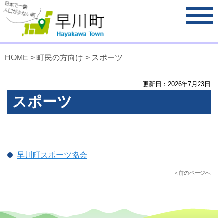
HOME
>
町民の方向け
>
スポーツ
更新日：
2026
年
7
月
23
日
スポーツ
早川町スポーツ協会
前のページへ