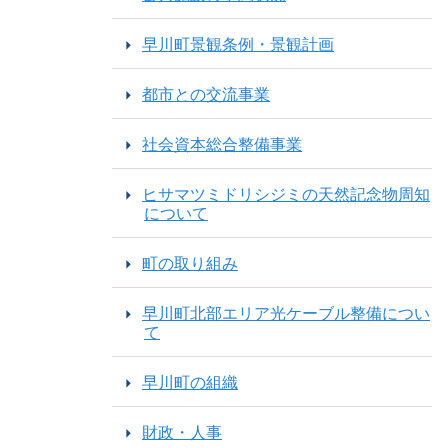
早川町景観条例・景観計画
都市との交流事業
社会資本総合整備事業
ヒサマツミドリシジミの天然記念物周知
について
町の取り組み
早川町北部エリア光ケーブル整備につい
て
早川町の組織
財政・人事