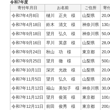
令和7年度
寄付年月日
お名前
ご住所
寄
令和7年4月8日
樋川 正夫 様
山梨県
20,
令和7年4月18日
鈴木 清文 様
神奈川県
130
令和7年9月18日
望月 弘久 様
神奈川県
50,
令和7年9月16日
早川 英彦 様
山梨県
28,
令和7年9月24日
秋山 功 様
東京都
20,
令和7年9月25日
望月 徹 様
山梨県
500
令和7年10月1日
深沢 光政 様
山梨県
20,
令和7年11月5日
望月 弘久 様
山梨県
20,
令和7年11月12日
福山 美知子 様
神奈川県
30,
令和7年11月12日
望月 俊英 様
東京都
100
令和7年12月11日
前田 俊秀 様
東京都
200