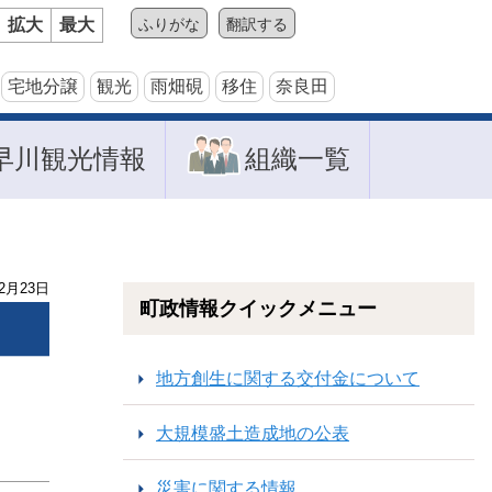
拡大
最大
ふりがな
翻訳する
宅地分譲
観光
雨畑硯
移住
奈良田
早川観光情報
組織一覧
2
月
23
日
町政情報クイックメニュー
地方創生に関する交付金について
大規模盛土造成地の公表
災害に関する情報