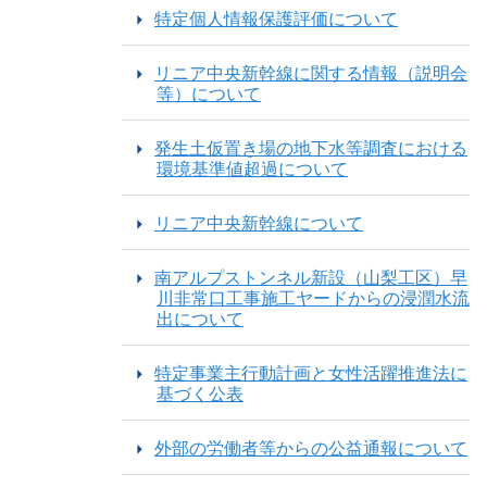
特定個人情報保護評価について
リニア中央新幹線に関する情報（説明会
等）について
発生土仮置き場の地下水等調査における
環境基準値超過について
リニア中央新幹線について
南アルプストンネル新設（山梨工区）早
川非常口工事施工ヤードからの浸潤水流
出について
特定事業主行動計画と女性活躍推進法に
基づく公表
外部の労働者等からの公益通報について