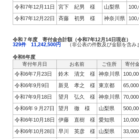
令和7年12月11日
宮下 紀男 様
山梨県
100
令和7年12月22日
斉藤 初男 様
神奈川県
100
令和７年度 寄付金合計額（令和7年12月14日現在）
329件 11,242,500円
（非公表の件数及び金額を含み
令和6年度
寄付年月日
お名前
ご住所
寄付
令和6年7月23日
鈴木 清文 様
神奈川県
100,0
令和6年9月9日
新見 孝之 様
東京都
65,00
令和7年9月18日
望月 弘久 様
神奈川県
70,00
令和6年９月27日
望月 徹 様
山梨県
500,0
令和6年10月18日
伊藤 直樹 様
愛知県
10,00
令和6年10月28日
早川 英彦 様
山梨県
33,00