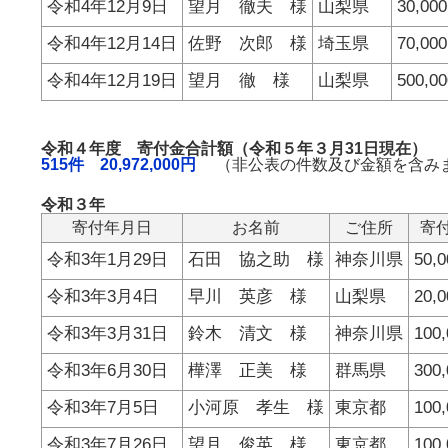
令和4年12月9日
望月 徹夫 様
山梨県
30,00
令和4年12月14日
佐野 次郎 様
埼玉県
70,00
令和4年12月19日
望月 徹 様
山梨県
500,0
令和４年度 寄付金合計額（令和５年３月31日現在）
515件 20,972,000円
（非公表の件数及び金額を含み
令和３年
寄付年月日
お名前
ご住所
寄
令和3年1月29日
石田 協之助 様
神奈川県
50,
令和3年3月4日
早川 英彦 様
山梨県
20,
令和3年3月31日
鈴木 清文 様
神奈川県
100
令和3年6月30日
樺澤 正美 様
群馬県
300
令和3年7月5日
小河原 孝生 様
東京都
100
令和3年7月26日
望月 俊英 様
東京都
100