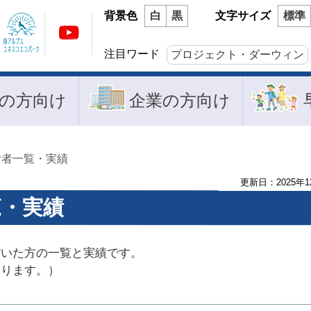
背景色
白
黒
文字サイズ
標準
注目ワード
プロジェクト・ダーウィン
の方向け
企業の方向け
付者一覧・実績
更新日：
2025
年
1
覧・実績
だいた方の一覧と実績です。
おります。）