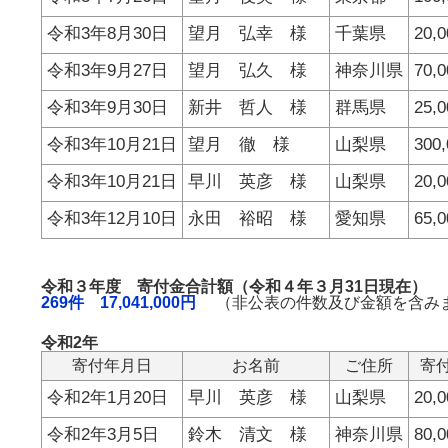
令和3年8月30日
望月 弘幸 様
千葉県
20,
令和3年9月27日
望月 弘久 様
神奈川県
70,
令和3年9月30日
新井 哲人 様
群馬県
25,
令和3年10月21日
望月 徹 様
山梨県
300
令和3年10月21日
早川 英彦 様
山梨県
20,
令和3年12月10日
永田 裕昭 様
愛知県
65,
令和３年度 寄付金合計額（令和４年３月31日現在）
269件 17,041,000円
（非公表の件数及び金額を含み
令和2年
寄付年月日
お名前
ご住所
寄
令和2年1月20日
早川 英彦 様
山梨県
20,
令和2年3月5日
鈴木 清文 様
神奈川県
80,