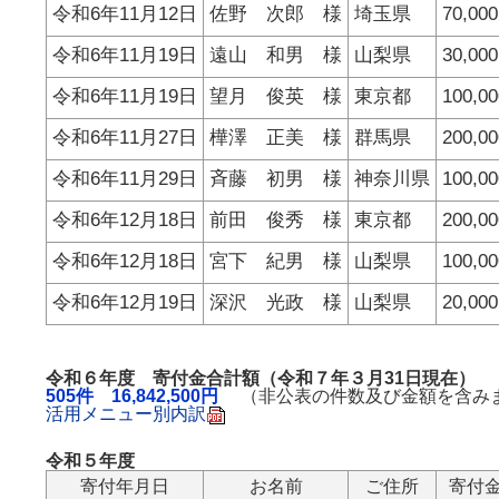
令和6年11月12日
佐野 次郎 様
埼玉県
70,00
令和6年11月19日
遠山 和男 様
山梨県
30,00
令和6年11月19日
望月 俊英 様
東京都
100,0
令和6年11月27日
樺澤 正美 様
群馬県
200,0
令和6年11月29日
斉藤 初男 様
神奈川県
100,0
令和6年12月18日
前田 俊秀 様
東京都
200,0
令和6年12月18日
宮下 紀男 様
山梨県
100,0
令和6年12月19日
深沢 光政 様
山梨県
20,00
令和６年度 寄付金合計額（令和７年３月31日現在）
505件 16,842,500円
（非公表の件数及び金額を含み
活用メニュー別内訳
令和５年度
寄付年月日
お名前
ご住所
寄付