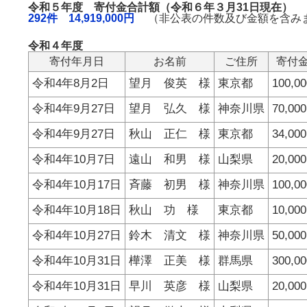
令和５年度 寄付金合計額（令和６年３月31日現在）
292件 14,919,000円
（非公表の件数及び金額を含み
令和４年度
寄付年月日
お名前
ご住所
寄付
令和4年8月2日
望月 俊英 様
東京都
100,0
令和4年9月27日
望月 弘久 様
神奈川県
70,00
令和4年9月27日
秋山 正仁 様
東京都
34,00
令和4年10月7日
遠山 和男 様
山梨県
20,00
令和4年10月17日
斉藤 初男 様
神奈川県
100,0
令和4年10月18日
秋山 功 様
東京都
10,00
令和4年10月27日
鈴木 清文 様
神奈川県
50,00
令和4年10月31日
樺澤 正美 様
群馬県
300,0
令和4年10月31日
早川 英彦 様
山梨県
20,00