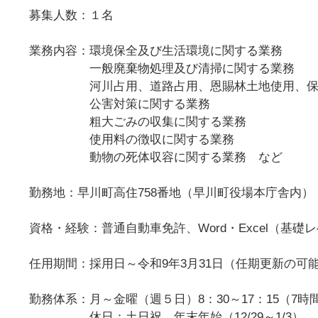
募集人数：１名
業務内容：環境保全及び生活環境に関する業務
一般廃棄物処理及び清掃に関する業務
河川占用、道路占用、恩賜林土地使用、保安
公害対策に関する業務
粗大ごみの収集に関する業務
使用料の徴収に関する業務
動物の死体収容に関する業務 など
勤務地：早川町高住758番地（早川町役場本庁舎内）
資格・経験：普通自動車免許、Word・Excel（基礎
任用期間：採用日～令和9年3月31日（任期更新の可
勤務体系：月～金曜（週５日）8：30～17：15（7
休日：土日祝、年末年始（12/29～1/3）