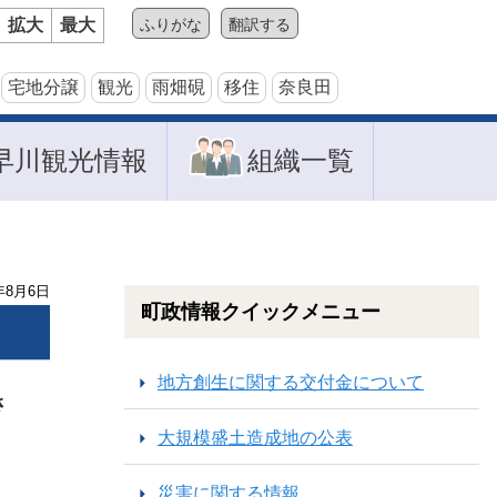
拡大
最大
ふりがな
翻訳する
宅地分譲
観光
雨畑硯
移住
奈良田
早川観光情報
組織一覧
年
8
月
6
日
町政情報クイックメニュー
地方創生に関する交付金について
さ
大規模盛土造成地の公表
災害に関する情報