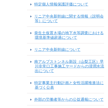
特定個人情報保護評価について
リニア中央新幹線に関する情報（説明会
等）について
発生土仮置き場の地下水等調査における
環境基準値超過について
リニア中央新幹線について
南アルプストンネル新設（山梨工区）早
川非常口工事施工ヤードからの浸潤水流
出について
特定事業主行動計画と女性活躍推進法に
基づく公表
外部の労働者等からの公益通報について