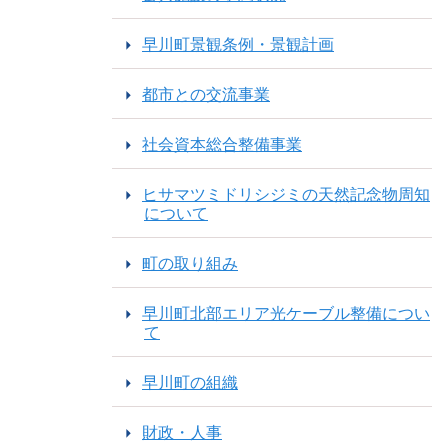
早川町景観条例・景観計画
都市との交流事業
社会資本総合整備事業
ヒサマツミドリシジミの天然記念物周知
について
町の取り組み
早川町北部エリア光ケーブル整備につい
て
早川町の組織
財政・人事