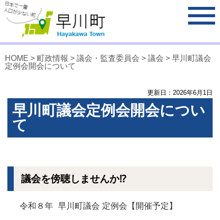
HOME
>
町政情報
>
議会・監査委員会
>
議会
> 早川町議会
定例会開会について
更新日：
2026
年
6
月
1
日
早川町議会定例会開会につい
て
議会を傍聴しませんか⁉
令和８年 早川町議会 定例会【開催予定】