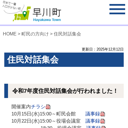
HOME
>
町民の方向け
> 住民対話集会
更新日：
2025
年
12
月
12
日
住民対話集会
令和7年度住民対話集会が行われました！
開催案内
チラシ
10月15日(水)15:00～町民会館
議事録
10月22日(水)15:00～役場会議室
議事録