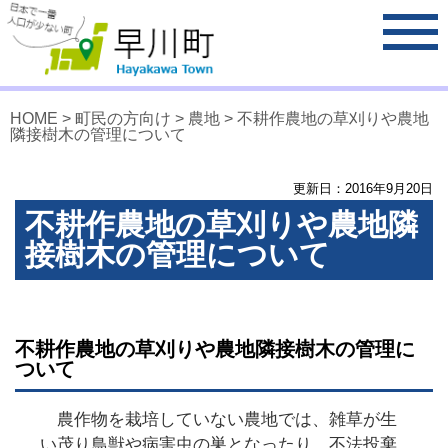
HOME
>
町民の方向け
>
農地
> 不耕作農地の草刈りや農地
隣接樹木の管理について
更新日：
2016
年
9
月
20
日
不耕作農地の草刈りや農地隣
接樹木の管理について
不耕作農地の草刈りや農地隣接樹木の管理に
ついて
農作物を栽培していない農地では、雑草が生
い茂り鳥獣や病害虫の巣となったり、不法投棄