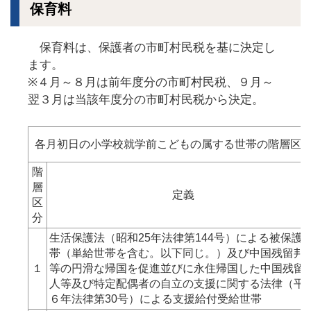
保育料
保育料は、保護者の市町村民税を基に決定し
ます。
※４月～８月は前年度分の市町村民税、９月～
翌３月は当該年度分の市町村民税から決定。
各月初日の小学校就学前こどもの属する世帯の階層区
階
層
定義
区
分
生活保護法（昭和25年法律第144号）による被保護
帯（単給世帯を含む。以下同じ。）及び中国残留邦
１
等の円滑な帰国を促進並びに永住帰国した中国残留
人等及び特定配偶者の自立の支援に関する法律（平
６年法律第30号）による支援給付受給世帯