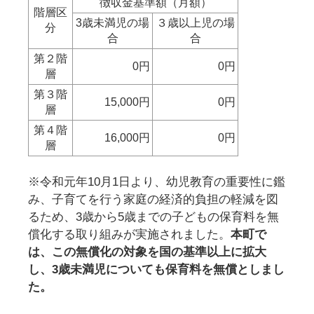
徴収金基準額（月額）
階層区
3歳未満児の場
３歳以上児の場
分
合
合
第２階
0円
0円
層
第３階
15,000円
0円
層
第４階
16,000円
0円
層
※令和元年10月1日より、幼児教育の重要性に鑑
み、子育てを行う家庭の経済的負担の軽減を図
るため、3歳から5歳までの子どもの保育料を無
償化する取り組みが実施されました。
本町で
は、この無償化の対象を国の基準以上に拡大
し、3歳未満児についても保育料を無償としまし
た。