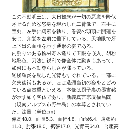
この不動明王は、大日如来が一切の悪魔を降伏
させるため忿怒身を現わした二臂像で、右手に
宝剣、左手に羂索を執り、巻髪の頭頂に開蓮を
安じ、弁髪を左肩に垂下している。天地眼で牙
上下出の面相を示す通形の姿である。
内刳りのある檜材寄木造りで玉眼を嵌入、胡粉
地彩色。刀法は鋭利で像全体に動きもあって、
如何にも不動尊らしさが漲っている。
迦楼羅炎を配した光背もすぐれている。一部に
欠失後補もあるが、ほば造顕当初の姿をとどめ
ている点貴重といえる。本像は厨子裏の墨書銘
が示す如く客仏であり、新義真言宗廃福昌院
（現南アルプス市野牛島）の本尊とされてい
た。法量（単位cm）
像高48.0、面長5.3、面幅4.8、面深6.4、肩張約
11.0、肘張18.0、裾張17.0、光背高64.0、台座高