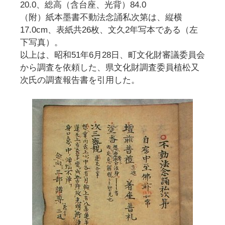
20.0、総高（含台座、光背）84.0
（附）紙本墨書不動法念誦私次第は、縦横
17.0cm、表紙共26枚、文久2年写本である（左
下写真）。
以上は、昭和51年6月28日、町文化財審議委員会
から調査を依頼した、県文化財調査委員植松又
次氏の調査報告書を引用した。