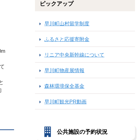
ピックアップ
早川町山村留学制度
ふるさと応援寄附金
0m
リニア中央新幹線について
て
早川町物産展情報
と
森林環境保全基金
的
早川町観光PR動画
公共施設の予約状況