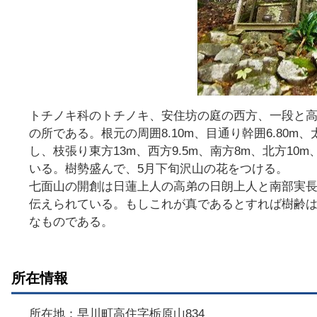
トチノキ科のトチノキ、安住坊の庭の西方、一段と高い
の所である。根元の周囲8.10m、目通り幹囲6.80
し、枝張り東方13m、西方9.5m、南方8m、北方1
いる。樹勢盛んで、5月下旬沢山の花をつける。
七面山の開創は日蓮上人の高弟の日朗上人と南部実
伝えられている。もしこれが真であるとすれば樹齢は
なものである。
所在情報
所在地：早川町高住字栃原山834