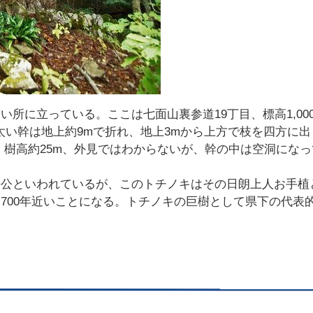
所に立っている。ここは七面山裏参道19丁目、標高1,00
m、太い幹は地上約9mで折れ、地上3mから上方で枝を四方に出
0m、樹高約25m、外見ではわからないが、幹の中は空洞になっ
長公といわれているが、このトチノキはその日朗上人お手植
700年近いことになる。トチノキの巨樹として県下の代表