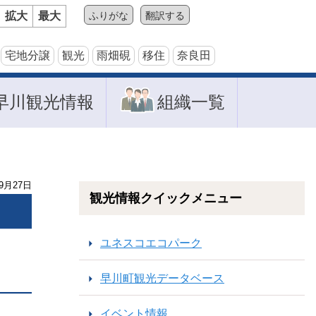
拡大
最大
ふりがな
翻訳する
宅地分譲
観光
雨畑硯
移住
奈良田
早川観光情報
組織一覧
9
月
27
日
観光情報クイックメニュー
ユネスコエコパーク
早川町観光データベース
イベント情報